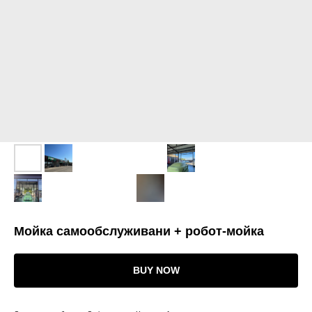
Подбор земли
Мойка-робот
Лизинг/кредит
Терминалы
Фискализация
Химчистка
Строительство
Услуги
Нужна консультация? Звоните, мы поможем!
Консультация
Мойка самообслуживани + робот-мойка
BUY NOW
+ 7 ( 988 ) 111-02-22