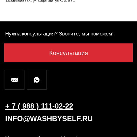
Смоленская обл., ул. Сафоново. ул.Химиков 1
INFO@WASHBYSELF.RU
Московская область, г. Наро-Фоминск,
ул. Кольцевая, 4Б
Ставропольский край, г. Ипатово,
ул. Степная, 2Б
Политика конфиденциальности
Разработка Kilingauzen
Консультация
Согласие на обработку персональных данных
© ВБС ГРУПП 2012-2026