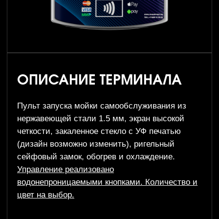
водонепроницаемыми кнопками. Количество и
цвет на выбор.
КОМЛЕКТАЦИЯ
17 дюймовый экран (не сенсор)
Купюроприемник NV9 USB (600 купюр)
Монетоприемник Alberici AL66
Банковский терминал VM-30 с
подключением к банку
Система лояльности ПМ-Rfid
(физические карты) считывается через
банковский ридер
Защита от прямого попадания воды
Система подогрева пульта
Система охлаждения пульта
Ригельный сейфовый замок
Возможность вывода QR чека с
физической (нашей) кассы, либо с
облачной кассы (Оранж, Бифит)
Блок питания для подключения 12V
Срок производства 35 рабочих дней.