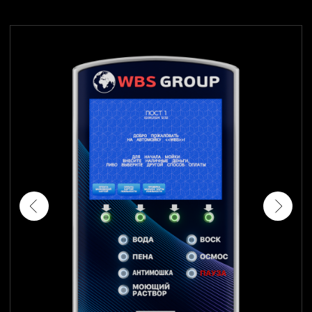
ОПИСАНИЕ ТЕРМИНАЛА
Пульт запуска мойки самообслуживания из
нержавеющей стали 1.5 мм, экран высокой
четкости, закаленное стекло с УФ печатью
(дизайн возможно изменить), ригельный
сейфовый замок, обогрев и охлаждение.
Управление реализовано