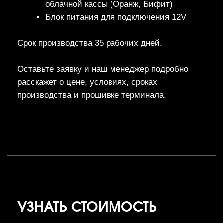
Нужна консультация? Звоните, мы поможем!
Консультация
+ 7 ( 988 ) 111-02-22
INFO@WASHBYSELF.RU
Московская область, г. Наро-Фоминск,
ул. Кольцевая, 4Б
Ставропольский край, г. Ипатово,
ул. Степная, 2Б