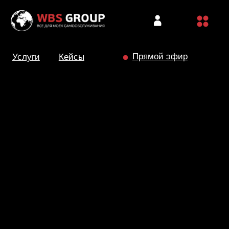
КОМПАНИЯ
Пвх-ворота
О компании
Прямой эфир
Услуги
Кейсы
Кейсы
Поддержка
Контакты
УСЛУГИ
ОБОРУДОВАНИЕ
Комплектующие
МСО
Подбор земли
Мойка-робот
Лизинг/кредит
Терминалы
Фискализация
Химчистка
Строительство
Услуги