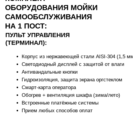
Вызов оператора + пейджер
Индивидуальный дизайн терминала
ГИДРАВЛИЧЕСКАЯ СИСТЕМА:
Силовая стойка с щитом автоматики
Автоматические дозаторы химии
Электромагнитные клапаны
Гидрокомпенсатор АВД
Манометр, предохранительный клапан
Грязевой фильтр
Пистолеты (вода + пена), поворотная консоль
Усиленные шланги ВД
Держатели пистолетов и ковриков
Зимний режим пистолетов
ДОПОЛНИТЕЛЬНЫЕ
ОПЦИИ:
АВД на пену (Китай/Италия)
Двигатели и помпы (до 250 Бар)
Стойка силовая из нержавейки