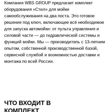
ПУЛЬТ УПРАВЛЕНИЯ
(ТЕРМИНАЛ):
Корпус из нержавеющей стали AISI-304 (1,5 мм)
Светодиодный дисплей с защитой от влаги
Антивандальные кнопки
Гидроизоляция, защита экрана оргстеклом
Смарт-карта оператора
Обогрев + вентиляция шкафа (зима/лето)
Встроенные платёжные системы
Прием любых способов оплат
ДОПОЛНИТЕЛЬНЫЕ
ОПЦИИ:
Безналичная оплата (эквайринг)
Система лояльности (по номеру
телефона или карте)
Светофор «Свободно/Занято»
Онлайн-касса по 54-ФЗ
Управление воротами