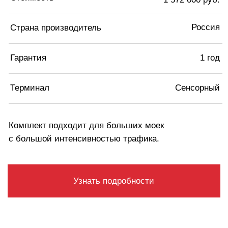
Компания WBS GROUP предлагает комплект
оборудования «Стил» для мойки
самообслуживания на два поста. Это готовое
решение под ключ, включающее всё необходимое
для запуска автомойки: от пульта управления и
силовой части — до гидравлической системы и
функций мойки. Мы — производитель с 13-летним
опытом, собственной производственной базой,
сервисной службой и возможностью доставки и
монтажа по всей России.
ЧТО ВХОДИТ В
КОМПЛЕКТ
ОБОРУДОВАНИЯ МОЙКИ
САМООБСЛУЖИВАНИЯ
НА 1 ПОСТ: