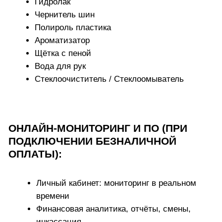
Комплектующие
МСО
Подбор земли
Мойка-робот
ГАРАНТИЯ
Лизинг/кредит
Терминалы
Фискализация
Химчистка
2 года на оборудование собственного
Строительство
производства
1 год на комплектующие и доп.
компоненты
Услуги
Узнать подробности
Нужна консультация? Звоните, мы поможем!
Консультация