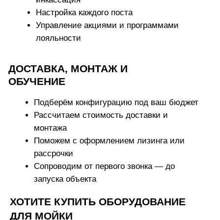
+ 7 ( 988 ) 111-02-22
INFO@WASHBYSELF.RU
Московская область, г. Наро-Фоминск,
ул. Кольцевая, 4Б
Ставропольский край, г. Ипатово,
ул. Степная, 2Б
Политика конфиденциальности
Разработка Kilingauzen
Консультация
Согласие на обработку персональных данных
© ВБС ГРУПП 2012-2026