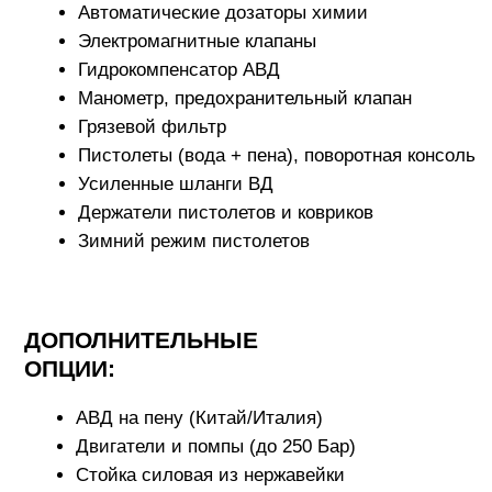
Турбопена / Турбовода
Цветная пена
Шампунь
Горячая вода
Воздух
Пылесос 30/70л
Турбосушка
Мойка днища
Антимоскит
Диски
Гидролак
Чернитель шин
Полироль пластика
Ароматизатор
Щётка с пеной
Вода для рук
Стеклоочиститель / Стеклоомыватель
ОНЛАЙН-МОНИТОРИНГ И ПО (ПРИ
ПОДКЛЮЧЕНИИ БЕЗНАЛИЧНОЙ
ОПЛАТЫ):