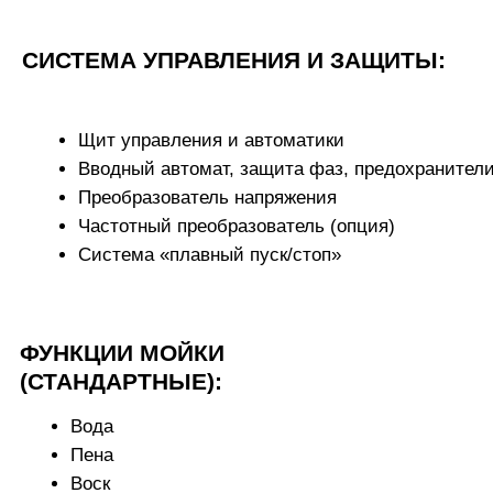
Личный кабинет: мониторинг в реальном
времени
Финансовая аналитика, отчёты, смены,
инкассация
Настройка каждого поста
Управление акциями и программами
лояльности
ДОСТАВКА, МОНТАЖ И
ОБУЧЕНИЕ
Подберём конфигурацию под ваш бюджет
Рассчитаем стоимость доставки и
монтажа
Поможем с оформлением лизинга или
рассрочки
Сопроводим от первого звонка — до
запуска объекта
ХОТИТЕ КУПИТЬ ОБОРУДОВАНИЕ
ДЛЯ МОЙКИ
САМООБСЛУЖИВАНИЯ НА 1
ПОСТ?