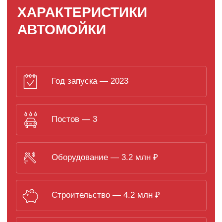
Строительство — 4.2 млн ₽
Выручка — 1 225 000 ₽/мес
ПОЧЕМУ СТОИТ
ОТКРЫТЬ АВТОМОЙКУ
САМООБСЛУЖИВАНИЯ
В БИШКЕКЕ
Мойка самообслуживания «Slon Ультра» в
Бишкеке — кейс с высоким уровнем выручки
для компактного формата. Объект расположен
по адресу ул. Панфилова, 83 и включает 3