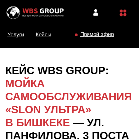
Прямой эфир
Услуги
Кейсы
КЕЙС WBS GROUP:
МОЙКА
САМООБСЛУЖИВАНИЯ
«SLON УЛЬТРА»
В БИШКЕКЕ
— УЛ.
ПАНФИЛОВА, 3 ПОСТА