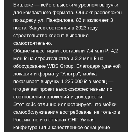
Пвх-ворота
О компании
Мы свяжемся с вами в течение рабочего дня
Кейсы
и ответим на все ваши вопросы
Поддержка
Контакты
WBS GROUP
УСЛУГИ
ОБОРУДОВАНИЕ
+7
Комплектующие
МСО
Подбор земли
Мойка-робот
Лизинг/кредит
Терминалы
Фискализация
Химчистка
Соглашаюсь на обработку
Строительство
персональных данных
Услуги
Оставить заявку