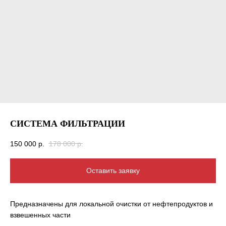
Лизинг/кредит
Терминалы
Фискализация
Химчистка
Строительство
Услуги
СИСТЕМА ФИЛЬТРАЦИИ
Нужна консультация? Звоните, мы поможем!
150 000
р.
178 000
р.
Консультация
Оставить заявку
Предназначены для локальной очистки от нефтепродуктов и
+ 7 ( 988 ) 111-02-22
взвешенных части